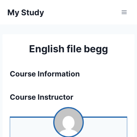
Перейти
My Study
до
вмісту
English file begg
Course Information
Course Instructor