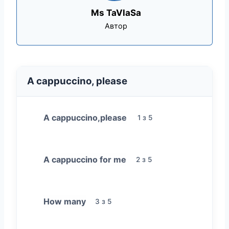
Ms TaVlaSa
Автор
A cappuccino, please
A cappuccino,please
1 з 5
A cappuccino for me
2 з 5
How many
3 з 5