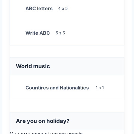
ABC letters
4 з 5
Write ABC
5 з 5
World music
Countires and Nationalities
1 з 1
Are you on holiday?
У цьому розділі немає уроків.