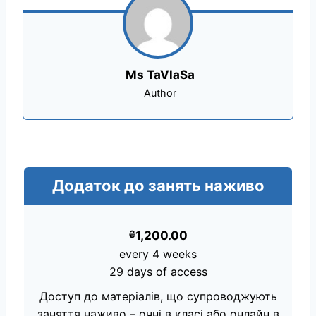
Ms TaVlaSa
Author
Додаток до занять наживо
₴
1,200.00
every 4 weeks
29 days of access
Доступ до матеріалів, що супроводжують
заняття наживо – очні в класі або онлайн в