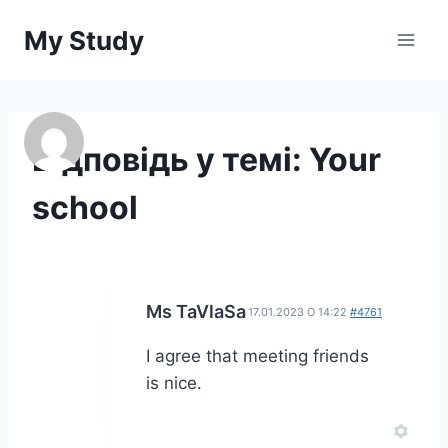
Перейти
My Study
до
вмісту
Відповідь у темі: Your
school
Ms TaVlaSa
17.01.2023 О 14:22
#4761
I agree that meeting friends
is nice.