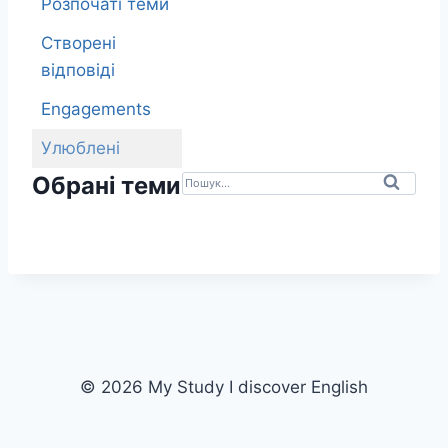
Розпочаті теми
Створені
відповіді
Engagements
Улюблені
П
Обрані теми
о
ш
у
к
д
л
я
© 2026 My Study I discover English
: