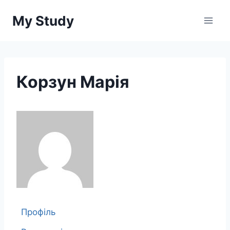
Перейти
My Study
до
вмісту
Корзун Марія
Профіль